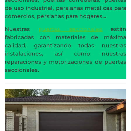
de uso industrial, persianas metálicas para
comercios, persianas para hogares…
Nuestras
puertas seccionales
están
fabricadas con materiales de máxima
calidad, garantizando todas nuestras
instalaciones, así como nuestras
reparaciones y motorizaciones de puertas
seccionales.