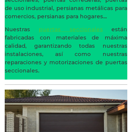
de uso industrial, persianas metálicas para
comercios, persianas para hogares…
Nuestras
puertas seccionales
están
fabricadas con materiales de máxima
calidad, garantizando todas nuestras
instalaciones, así como nuestras
reparaciones y motorizaciones de puertas
seccionales.