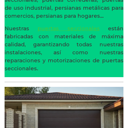
de uso industrial, persianas metálicas para
comercios, persianas para hogares…
Nuestras
puertas seccionales
están
fabricadas con materiales de máxima
calidad, garantizando todas nuestras
instalaciones, así como nuestras
reparaciones y motorizaciones de puertas
seccionales.