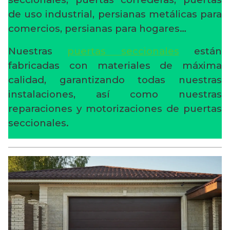
de uso industrial, persianas metálicas para
comercios, persianas para hogares…
Nuestras
puertas seccionales
están
fabricadas con materiales de máxima
calidad, garantizando todas nuestras
instalaciones, así como nuestras
reparaciones y motorizaciones de puertas
seccionales.