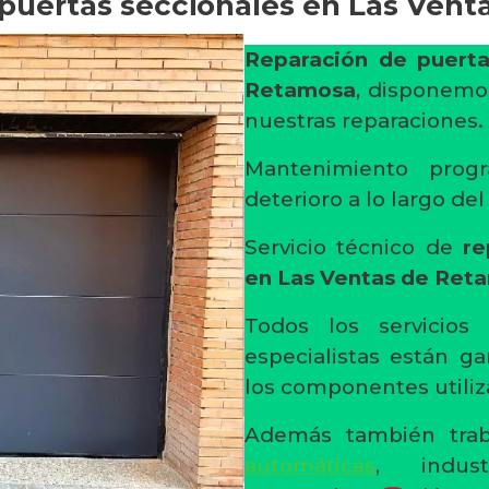
puertas seccionales en Las Ven
Reparación de puerta
Retamosa
, disponemo
nuestras reparaciones.
Mantenimiento progr
deterioro a lo largo de
Servicio técnico de
re
en Las Ventas de Ret
Todos los servicios
especialistas están ga
los componentes utiliz
Además también trab
automáticas
, indust