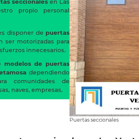
rtas seccionales
en Las
tro propio personal
es disponer de
puertas
n ser motorizadas para
fuerzos innecesarios.
de
modelos de puertas
Retamosa
dependiendo
ara comunidades de
asas, naves, empresas.
Puertas seccionales