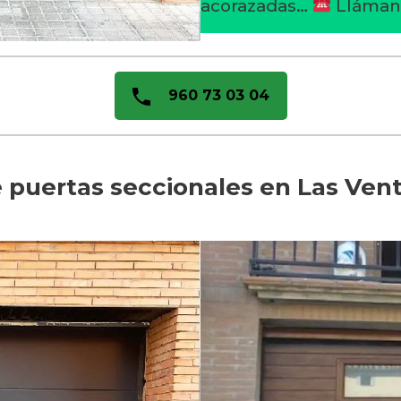
acorazadas…
Lláman
960 73 03 04
e puertas seccionales en Las Ve