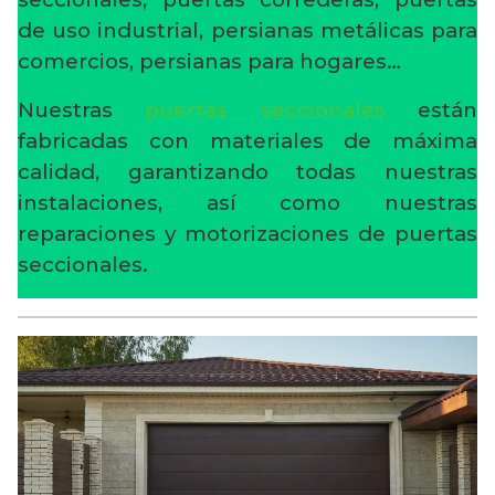
de uso industrial, persianas metálicas para
comercios, persianas para hogares…
Nuestras
puertas seccionales
están
fabricadas con materiales de máxima
calidad, garantizando todas nuestras
instalaciones, así como nuestras
reparaciones y motorizaciones de puertas
seccionales.