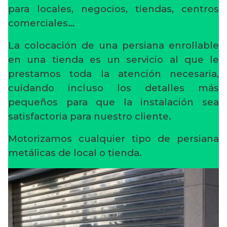
para locales, negocios, tiendas, centros
comerciales…
La colocación de una persiana enrollable
en una tienda es un servicio al que le
prestamos toda la atención necesaria,
cuidando incluso los detalles más
pequeños para que la instalación sea
satisfactoria para nuestro cliente.
Motorizamos cualquier tipo de persiana
metálicas de local o tienda.