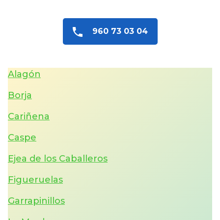
960 73 03 04
Alagón
Borja
Cariñena
Caspe
Ejea de los Caballeros
Figueruelas
Garrapinillos