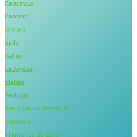
Calatayud
Casetas
Daroca
Épila
Gallur
La Joyosa
Mallén
Pedrola
San Juan de Mozarrifar
Tarazona
Villafranca de Ebro