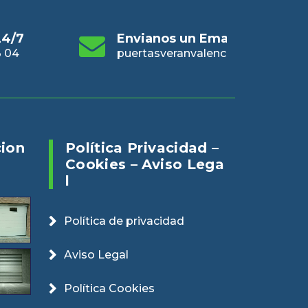
s un Email
Online 24/7
En
eranvalencia@gmail.com
960 73 03 04
pue
cion
Política Privacidad –
Cookies – Aviso Lega
L
Política de privacidad
Aviso Legal
Política Cookies