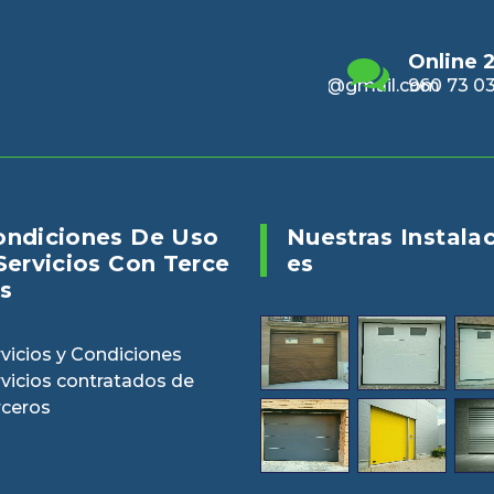
Email
Online 24/7
Enviano
alencia@gmail.com
960 73 03 04
puertasv
ondiciones De Uso
Nuestras Instala
Servicios Con Terce
Es
s
vicios y Condiciones
rvicios contratados de
rceros