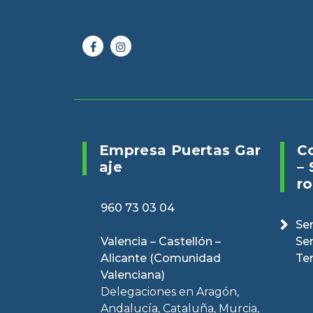
Online 24/7
Envianos un 
960 73 03 04
puertasveranv
Empresa Puertas Gar
C
Aje
– 
Ro
960 73 03 04
Ser
Valencia – Castellón –
Se
Alicante (Comunidad
Te
Valenciana)
Delegaciones en Aragón,
Andalucía, Cataluña, Murcia,