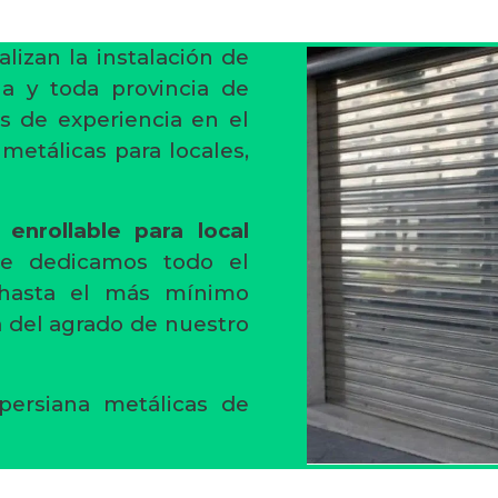
alizan la instalación de
na y toda provincia de
s de experiencia en el
 metálicas para locales,
 enrollable para local
le dedicamos todo el
 hasta el más mínimo
ea del agrado de nuestro
persiana metálicas de