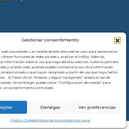
Gestionar consentimiento
 web usa cookies. Las cookies de este sitio web se usan para personalizar
, ofrecer funciones de redes sociales y analizar el tráfico. Además,
 información sobre el uso que haga del sitio web con nuestros partners
ciales y análisis web, quienes pueden combinarla con otra información
a proporcionado o que hayan recopilado a partir del uso que haya hecho
cios. . Al hacer clic en "Aceptar y seguir navegando", acepta el uso de
ookies. Sin embargo, puede visitar "Configuración de cookies" para
r un consentimiento controlado.
eptar
Denegar
Ver preferencias
Política Cookies
Política de privacidad
Aviso Legal