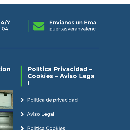
s un Email
Online 24/7
En
eranvalencia@gmail.com
960 73 03 04
pue
cion
Política Privacidad –
Cookies – Aviso Lega
L
Política de privacidad
Aviso Legal
Política Cookies