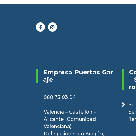
Online 24/7
Envianos un 
960 73 03 04
puertasveranv
Empresa Puertas Gar
C
Aje
– 
Ro
960 73 03 04
Ser
Valencia – Castellón –
Se
Alicante (Comunidad
Te
Valenciana)
Delegaciones en Aragón,