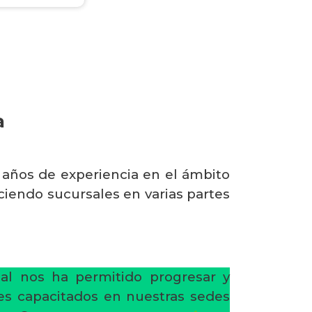
a
años de experiencia en el ámbito
ciendo sucursales en varias partes
al nos ha permitido progresar y
res capacitados en nuestras sedes