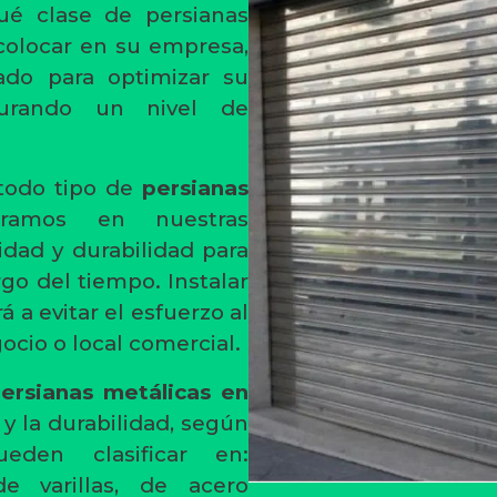
qué clase de persianas
colocar en su empresa,
do para optimizar su
gurando un nivel de
todo tipo de
persianas
oramos en nuestras
idad y durabilidad para
rgo del tiempo. Instalar
 a evitar el esfuerzo al
gocio o local comercial.
ersianas metálicas en
y la durabilidad, según
den clasificar en:
de varillas, de acero