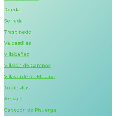
Rueda
Serrada
Traspinedo
Valdestillas
Villabáñez
Villalón de Campos
Villaverde de Medina
Tordesillas
Arévalo
Cabezón de Pisuerga