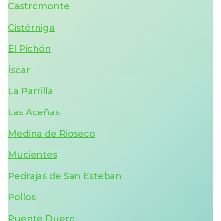
Castromonte
Cistérniga
El Pichón
Íscar
La Parrilla
Las Aceñas
Medina de Rioseco
Mucientes
Pedrajas de San Esteban
Pollos
Puente Duero