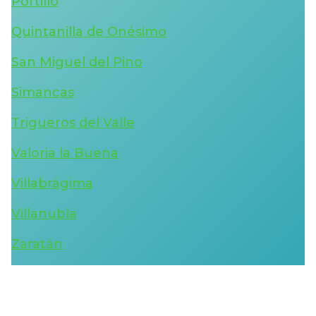
Portillo
Quintanilla de Onésimo
San Miguel del Pino
Simancas
Trigueros del Valle
Valoria la Buena
Villabrágima
Villanubla
Zaratán