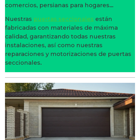
comercios, persianas para hogares…
Nuestras
puertas seccionales
están
fabricadas con materiales de máxima
calidad, garantizando todas nuestras
instalaciones, así como nuestras
reparaciones y motorizaciones de puertas
seccionales.