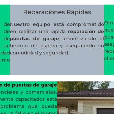
Reparaciones Rápidas
Ofr
 de
Nuestro equipo está comprometido
nue
 de
en realizar una rápida
reparación de
pue
n de
puertas de garaje
, minimizando el
as
o un
tiempo de espera y asegurando su
rep
idad
comodidad y seguridad.
clie
imo
n de puertas de garaje
nciales y comerciales.
mente capacitados está
er problema que pueda
ea un fallo en el motor,