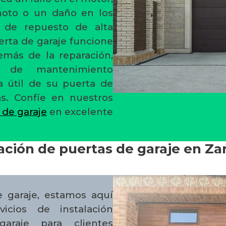
moto o un daño en los
s de repuesto de alta
erta de garaje funcione
más de la reparación,
s de mantenimiento
a útil de su puerta de
as. Confíe en nuestros
 de garaje
en excelente
lación de puertas de garaje en Za
e garaje, estamos aquí
icios de instalación
araje para clientes