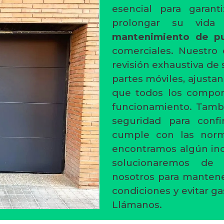
esencial para garan
prolongar su vida 
mantenimiento de pu
comerciales. Nuestro 
revisión exhaustiva de 
partes móviles, ajusta
que todos los compo
funcionamiento. Tambi
seguridad para conf
cumple con las norm
encontramos algún inco
solucionaremos de 
nosotros para mantene
condiciones y evitar g
Llámanos.